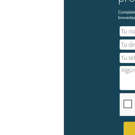
Complete
breveda